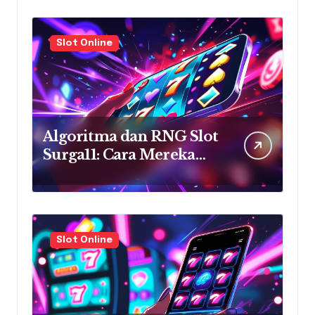
Slot Online
Algoritma dan RNG Slot
Surga11: Cara Mereka
Menjamin Keadilan dan
Keacakan
Slot Online