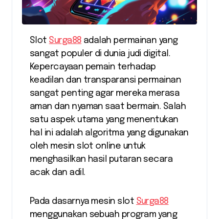
Slot
Surga88
adalah permainan yang
sangat populer di dunia judi digital.
Kepercayaan pemain terhadap
keadilan dan transparansi permainan
sangat penting agar mereka merasa
aman dan nyaman saat bermain. Salah
satu aspek utama yang menentukan
hal ini adalah algoritma yang digunakan
oleh mesin slot online untuk
menghasilkan hasil putaran secara
acak dan adil.
Pada dasarnya mesin slot
Surga88
menggunakan sebuah program yang