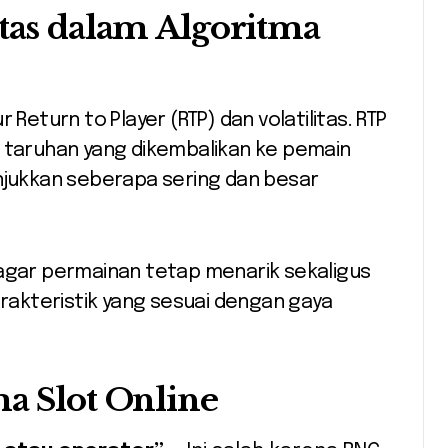
itas dalam Algoritma
 Return to Player (RTP) dan volatilitas. RTP
l taruhan yang dikembalikan ke pemain
unjukkan seberapa sering dan besar
 agar permainan tetap menarik sekaligus
arakteristik yang sesuai dengan gaya
ma Slot Online