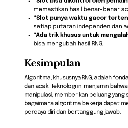
“Slot bisa dikontrol oleh pemai
memastikan hasil benar-benar ac
“Slot punya waktu gacor terten
setiap putaran independen dan a
“Ada trik khusus untuk mengala
bisa mengubah hasil RNG.
Kesimpulan
Algoritma, khususnya RNG, adalah fonda
dan acak. Teknologi ini menjamin bahw
manipulasi, memberikan peluang yang
bagaimana algoritma bekerja dapat m
percaya diri dan bertanggung jawab.