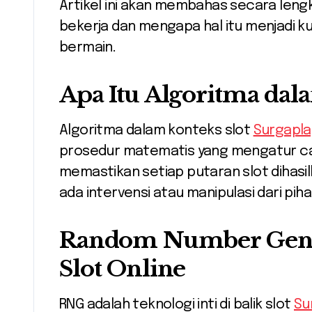
Artikel ini akan membahas secara leng
bekerja dan mengapa hal itu menjadi k
bermain.
Apa Itu Algoritma dal
Algoritma dalam konteks slot
Surgapla
prosedur matematis yang mengatur cara
memastikan setiap putaran slot dihasil
ada intervensi atau manipulasi dari pi
Random Number Gener
Slot Online
RNG adalah teknologi inti di balik slot
Su