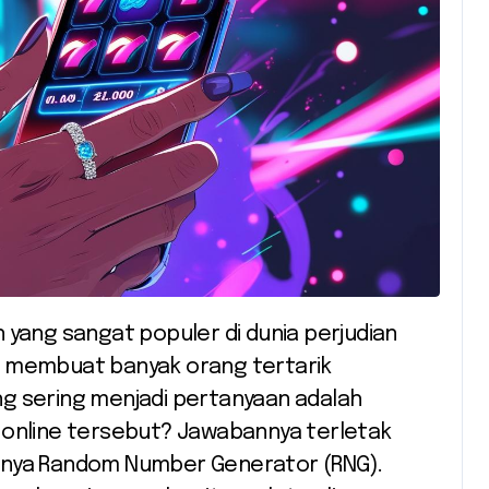
 yang sangat populer di dunia perjudian
s membuat banyak orang tertarik
g sering menjadi pertanyaan adalah
 online tersebut? Jawabannya terletak
snya Random Number Generator (RNG).