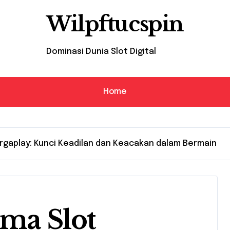
Wilpftucspin
Dominasi Dunia Slot Digital
Home
Surgaplay: Kunci Keadilan dan Keacakan dalam Bermain
tma Slot