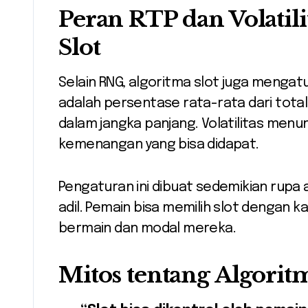
Peran RTP dan Volatil
Slot
Selain RNG, algoritma slot juga mengatur
adalah persentase rata-rata dari tota
dalam jangka panjang. Volatilitas men
kemenangan yang bisa didapat.
Pengaturan ini dibuat sedemikian rupa
adil. Pemain bisa memilih slot dengan k
bermain dan modal mereka.
Mitos tentang Algorit